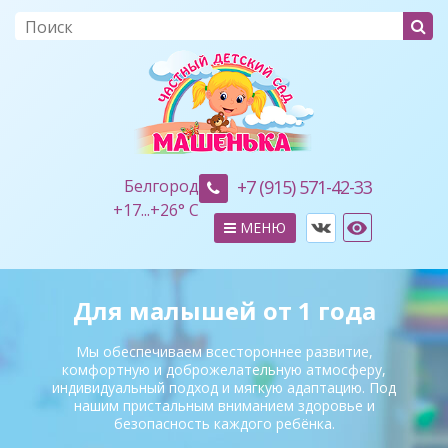
Белгород
+7 (915) 571-42-33
+
17...
+
26° C
МЕНЮ
Для малышей от 1 года
Мы обеспечиваем всестороннее развитие,
комфортную и доброжелательную атмосферу,
индивидуальный подход и мягкую адаптацию. Под
нашим пристальным вниманием здоровье и
безопасность каждого ребёнка.